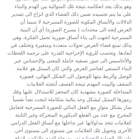
وهو بذلك يجد انعكاسه نتيجة تلك المتوالية بين الهدم والبناء
على ما يتم تجسيده ضمن ذلك الفضاء الذي انزاح الى تصدير
الدلالات والأنساق المكونة للصورة المسرحية لا سيما أن
العرض إتجه الى محددات ( مسرح الصورة) أي أن البنية
المسرحية اتجهت الى بناء أنساق صورية تحمل الفكرة، وهي
بذلك تمنع فضاء العرض تحولات متعددة ومتغيرة وتختلف في
أبعادها، وتحسب للرؤية الإخراجية القدرة على ترجمة اللحظات
والأحاسيس الى صور نسقية حاملة للمعنى والإحساس عبر
البناء النسقي لعناصر العرض والتي كان الممثل هو علامة
الوصل والربط بينها للوصول الى الشكل النهائي، فصورة
السقف والبيت المهدم نتيجة القصف أنتجته العلامات
المتداخلة كصورة مشهدية كان المحفز للاستدلال عليها وفك
رموزها الممثل ليشكل وحد بنائية متكاملة انتجت بعداً نفسياً
سار بشكل متوازٍ مع الفعل البنائي للصورة المسرحية فتعامل
المخرج مع عدد من القطع الديكورية المتحركة وغير الثابتة
كعلامات تتخذ مدلولاتها عبر تداخلها مع أنساق الفعل الدرامي
الأخرى وتحويل تلك العلامات من مستوى الى مستوى آخر،
وان تلك العملية التحويلية تمر بمرحلة الهدم والتكوين لإنتاج