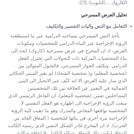
الكاروك ….التابوت)..
[1]
)
تحليل العرض المسرحي
التعامل مع النص واليات التفسير والتكثيف
يأخذ النص المسرحي مساحته الدرامية عبر ما استنطقته
الرؤية الإخراجية عبر البناء الدرامي للشخصيات ومكونات
العرض، اذ ان المخرج في عرض مسرحية (كاروك) اتجه الى
بناء الشخصيات المركبة ذات التحولات التي تختزل الفعل
الدرامي وتكثف الحوار المسرحي، فالتحول المتوالي بين
(شخصية المعلم) و( شخصية الشحاذ) لم يغير المبنى الحكائي
الذي سار عليه العرض الا انه كثّف عبر الانحياز الى البنى
الجمالية في التعبير عن العلاقة بين تلك الشخصيتين
المتداخلتين ضمن (شخصيه المعلم)، ان الفاعل الرئيسي الذي
سعت الرؤية الإخراجية الى اظهاره هو الفعل النفسي لا
الشخصية بواقعها المعاش والمدرك وهو ما ذهبت اليه الرؤية
الإخراجية مرة أخرى في بنائها لشخصية ( المعاق العائد من
الحرب)، اذ ان المخرج غادر الشكل النصي الذي رسمه الكاتب
للمعاق ليكون ذلك المعاق بشكله الكامل بلا اعاقة شكلية