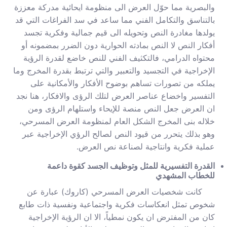
والبصرية مما حوّل العرض الى منظومة ايحائية مدركة معززة
بالتناسق والتكامل الفني مما ساعد في سد الفراغات التي قد
يولدها مغادرة النص وتحويله الى قيم جمالية وفكرية تجسد
أفكار النص لا النص بمادته الحوارية دون الضرر بمضمونه أو
محتواه الدرامي، فالتكثيف الفني للنص خاضع لقدرة الرؤية
الإخراجية في التجسيد والتعبير والتي ترتبط بقدرة المخرج وما
يملكه من تصورات تساهم بوضوح الأفكار والأمكانية على
التفسير واخضاع عناصر العرض لتلك الرؤى والافكار، هنا نجد
ان العرض جعل النص منصة للإيحاء واستلهام الرؤى ومن
خلاله بنى المخرج الشكل العام لمنظومة العرض المسرحي،
وهو بذلك يتحرر من قيود النص لصالح الرؤي الإخراجية عبر
عملية فكرية وانتاجية لصناعة نص العرض.
القدرة التفسيرية للمثل وتوظيف الجسد كقوة داعمة
للخطاب المشهدي
كانت شخصيات العرض المسرحي (كاروك) عبارة عن
شخوص تمثل انعكاسات فكرية واجتماعية ونفسية ذات طابع
كان من المفترض ان يكون نمطياً، الا ان الرؤية الإخراجية