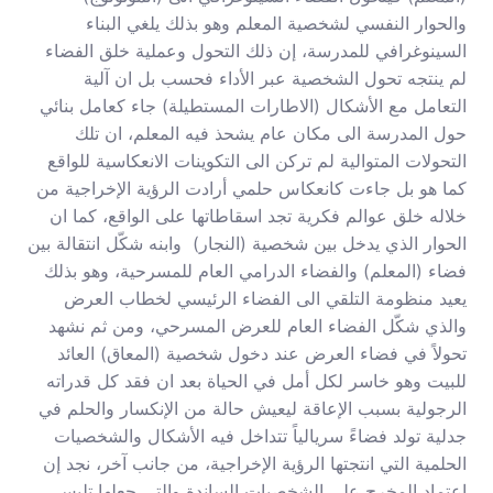
والحوار النفسي لشخصية المعلم وهو بذلك يلغي البناء
السينوغرافي للمدرسة، إن ذلك التحول وعملية خلق الفضاء
لم ينتجه تحول الشخصية عبر الأداء فحسب بل ان آلية
التعامل مع الأشكال (الاطارات المستطيلة) جاء كعامل بنائي
حول المدرسة الى مكان عام يشحذ فيه المعلم، ان تلك
التحولات المتوالية لم تركن الى التكوينات الانعكاسية للواقع
كما هو بل جاءت كانعكاس حلمي أرادت الرؤية الإخراجية من
خلاله خلق عوالم فكرية تجد اسقاطاتها على الواقع، كما ان
الحوار الذي يدخل بين شخصية (النجار) وابنه شكّل انتقالة بين
فضاء (المعلم) والفضاء الدرامي العام للمسرحية، وهو بذلك
يعيد منظومة التلقي الى الفضاء الرئيسي لخطاب العرض
والذي شكّل الفضاء العام للعرض المسرحي، ومن ثم نشهد
تحولاً في فضاء العرض عند دخول شخصية (المعاق) العائد
للبيت وهو خاسر لكل أمل في الحياة بعد ان فقد كل قدراته
الرجولية بسبب الإعاقة ليعيش حالة من الإنكسار والحلم في
جدلية تولد فضاءً سريالياً تتداخل فيه الأشكال والشخصيات
الحلمية التي انتجتها الرؤية الإخراجية، من جانب آخر، نجد إن
اعتماد المخرج على الشخصيات الساندة والتي جعلها تلبس