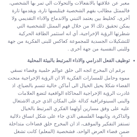
معبر عن علاقتها بالانفعالات والتحولات الي تمر بها الشخصي،
فالممثل مطالب بفهم الشخصية فيتلبسها تارة، ويقدمها تارة
أخرى، كخليط بين يعتمد التبني والاندماج والاداء التقديمي ولا
يمكن تحقيق ذلك الا من خلال فهم الممثل للشخصية التي
شطرتها الرؤية الإخراجية، أي انه استثمر الطاقة الحركية
للتشكيلات الجسدية للمجموعة كعاكس للبنى الفكرية من جهة
وللبنى النفسية من جهة أخرى .
توظيف الفعل الدرامي والاداء المرتبط بالبيئة المحلية
برغم ان المخرج اتجه الى خلق عوالم حلمية وفضاء نسقي
مموه وحامل للمسارات الفكرية الا ان الرؤية الإخراجية منحت
الفضاء شكلا يحيل الخيال الى أماكن خالية تتسم بالضياع، اذ
غادرت الرؤية الإخراجية المحاكاة الواقعية لتضع العلامات
والبنى السينوغرافية كدالة على المكان الذي جرى الاشتغال
عليه على وفق مسارين أولهما الفكري المرتبط بالخيال
والذاكرة، وثانيهما الفلسفي الذي جاء على شكل انساق دلالية
تستفز التفكير والموقف، اذ ان المخرج خلق فضاءات متداخلة
ضمن فضاء العرض الواحد، فشخصية (المعلم) كانت تشغل