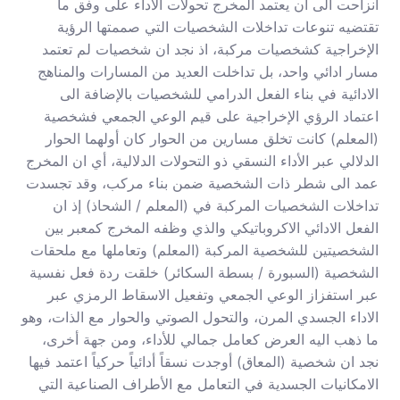
انزاحت الى ان يعتمد المخرج تحولات الأداء على وفق ما
تقتضيه تنوعات تداخلات الشخصيات التي صممتها الرؤية
الإخراجية كشخصيات مركبة، اذ نجد ان شخصيات لم تعتمد
مسار ادائي واحد، بل تداخلت العديد من المسارات والمناهج
الادائية في بناء الفعل الدرامي للشخصيات بالإضافة الى
اعتماد الرؤي الإخراجية على قيم الوعي الجمعي فشخصية
(المعلم) كانت تخلق مسارين من الحوار كان أولهما الحوار
الدلالي عبر الأداء النسقي ذو التحولات الدلالية، أي ان المخرج
عمد الى شطر ذات الشخصية ضمن بناء مركب، وقد تجسدت
تداخلات الشخصيات المركبة في (المعلم / الشحاذ) إذ ان
الفعل الادائي الاكروباتيكي والذي وظفه المخرج كمعبر بين
الشخصيتين للشخصية المركبة (المعلم) وتعاملها مع ملحقات
الشخصية (السبورة / بسطة السكائر) خلقت ردة فعل نفسية
عبر استفزاز الوعي الجمعي وتفعيل الاسقاط الرمزي عبر
الاداء الجسدي المرن، والتحول الصوتي والحوار مع الذات، وهو
ما ذهب اليه العرض كعامل جمالي للأداء، ومن جهة أخرى،
نجد ان شخصية (المعاق) أوجدت نسقاً أدائياً حركياً اعتمد فيها
الامكانيات الجسدية في التعامل مع الأطراف الصناعية التي