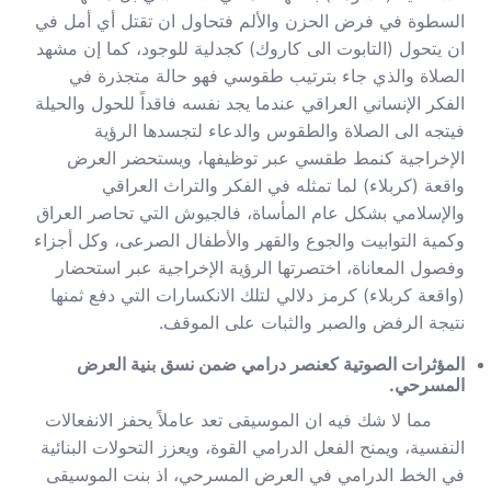
السطوة في فرض الحزن والألم فتحاول ان تقتل أي أمل في
ان يتحول (التابوت الى كاروك) كجدلية للوجود، كما إن مشهد
الصلاة والذي جاء بترتيب طقوسي فهو حالة متجذرة في
الفكر الإنساني العراقي عندما يجد نفسه فاقداً للحول والحيلة
فيتجه الى الصلاة والطقوس والدعاء لتجسدها الرؤية
الإخراجية كنمط طقسي عبر توظيفها، ويستحضر العرض
واقعة (كربلاء) لما تمثله في الفكر والتراث العراقي
والإسلامي بشكل عام المأساة، فالجيوش التي تحاصر العراق
وكمية التوابيت والجوع والقهر والأطفال الصرعى، وكل أجزاء
وفصول المعاناة، اختصرتها الرؤية الإخراجية عبر استحضار
(واقعة كربلاء) كرمز دلالي لتلك الانكسارات التي دفع ثمنها
نتيجة الرفض والصبر والثبات على الموقف.
المؤثرات الصوتية كعنصر درامي ضمن نسق بنية العرض
المسرحي.
مما لا شك فيه ان الموسيقى تعد عاملاً يحفز الانفعالات
النفسية، ويمنح الفعل الدرامي القوة، ويعزز التحولات البنائية
في الخط الدرامي في العرض المسرحي، اذ بنت الموسيقى