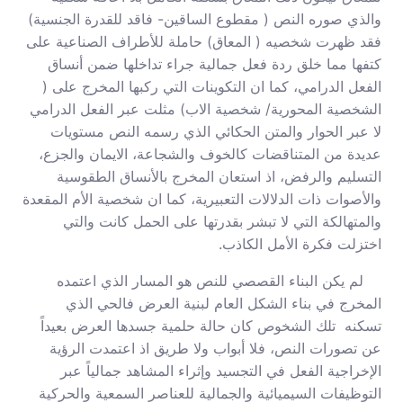
والذي صوره النص ( مقطوع الساقين- فاقد للقدرة الجنسية)
فقد ظهرت شخصيه ( المعاق) حاملة للأطراف الصناعية على
كتفها مما خلق ردة فعل جمالية جراء تداخلها ضمن أنساق
الفعل الدرامي، كما ان التكوينات التي ركبها المخرج على (
الشخصية المحورية/ شخصية الاب) مثلت عبر الفعل الدرامي
لا عبر الحوار والمتن الحكائي الذي رسمه النص مستويات
عديدة من المتناقضات كالخوف والشجاعة، الايمان والجزع،
التسليم والرفض، اذ استعان المخرج بالأنساق الطقوسية
والأصوات ذات الدلالات التعبيرية، كما ان شخصية الأم المقعدة
والمتهالكة التي لا تبشر بقدرتها على الحمل كانت والتي
اختزلت فكرة الأمل الكاذب.
لم يكن البناء القصصي للنص هو المسار الذي اعتمده
المخرج في بناء الشكل العام لبنية العرض فالحي الذي
تسكنه تلك الشخوص كان حالة حلمية جسدها العرض بعيداً
عن تصورات النص، فلا أبواب ولا طريق اذ اعتمدت الرؤية
الإخراجية الفعل في التجسيد وإثراء المشاهد جمالياً عبر
التوظيفات السيميائية والجمالية للعناصر السمعية والحركية