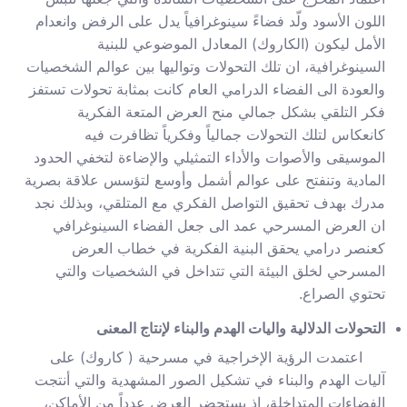
اللون الأسود ولّد فضاءً سينوغرافياً يدل على الرفض وانعدام
الأمل ليكون (الكاروك) المعادل الموضوعي للبنية
السينوغرافية، ان تلك التحولات وتواليها بين عوالم الشخصيات
والعودة الى الفضاء الدرامي العام كانت بمثابة تحولات تستفز
فكر التلقي بشكل جمالي منح العرض المتعة الفكرية
كانعكاس لتلك التحولات جمالياً وفكرياً تظافرت فيه
الموسيقى والأصوات والأداء التمثيلي والإضاءة لتخفي الحدود
المادية وتنفتح على عوالم أشمل وأوسع لتؤسس علاقة بصرية
مدرك بهدف تحقيق التواصل الفكري مع المتلقي، وبذلك نجد
ان العرض المسرحي عمد الى جعل الفضاء السينوغرافي
كعنصر درامي يحقق البنية الفكرية في خطاب العرض
المسرحي لخلق البيئة التي تتداخل في الشخصيات والتي
تحتوي الصراع.
التحولات الدلالية واليات الهدم والبناء لإنتاج المعنى
اعتمدت الرؤية الإخراجية في مسرحية ( كاروك) على
آليات الهدم والبناء في تشكيل الصور المشهدية والتي أنتجت
الفضاءات المتداخلة، اذ يستحضر العرض عدداً من الأماكن،