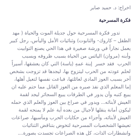
اخراج: د. حميد صابر
فكرة المسرحية
تدور فكرة المسرحية حول جديلة الموت والحياة ( مهد
الطفل – كاروك- والتابوت) وثنائيات الأمل واليأس، رجل كبير
يعمل نجاراً في ورشة صغيرة في هذا الحي يصنع التوابيت
وأبنه (مروان) اليائس من الحياة بسبب ظروفه وبسبب
الحرب فقد خسر إبنة عمهِ (ياسة) التي كان يعشقها، أسيراً
لحلم عودته من الحرب ليتزوج بها، ليجدها قد تزوجت بشخص
آخر بسبب العوز المادي لعائلتها، فباعت نفسها لتعيل أهلها،
إما المعلم الذي نفذ صبره من العوز القاتل مما حتم عليه ان
يبيع كتبه وأن يدور في الطرقات يبيع السجائر ليجد لقمة
العيش لأبنائه… ويدور في صراع بين العوز والعلم الذي حمله
ليكون أمانة ينقلها لأجيال من بعده أية علم لا يمنحه لقمة
العيش لأبنائه، وأجزاء من حكايات الحرب ومآسيها، صراعات
تعيشها الشخصيات المسرحية لتخوض بتناقض الثنائيات
وانشطارات الذات، كل هذه الصراعات تجسدت بصورة….