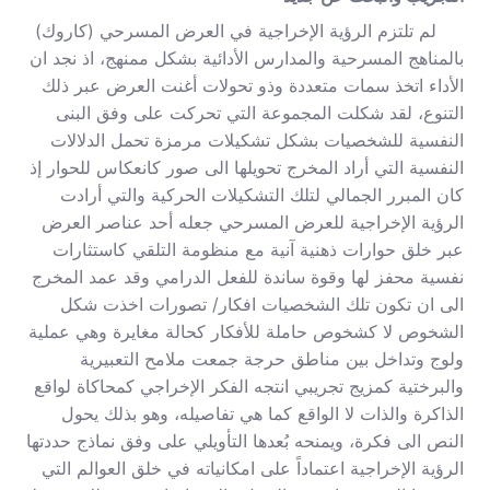
لم تلتزم الرؤية الإخراجية في العرض المسرحي (كاروك)
بالمناهج المسرحية والمدارس الأدائية بشكل ممنهج، اذ نجد ان
الأداء اتخذ سمات متعددة وذو تحولات أغنت العرض عبر ذلك
التنوع، لقد شكلت المجموعة التي تحركت على وفق البنى
النفسية للشخصيات بشكل تشكيلات مرمزة تحمل الدلالات
النفسية التي أراد المخرج تحويلها الى صور كانعكاس للحوار إذ
كان المبرر الجمالي لتلك التشكيلات الحركية والتي أرادت
الرؤية الإخراجية للعرض المسرحي جعله أحد عناصر العرض
عبر خلق حوارات ذهنية آنية مع منظومة التلقي كاستثارات
نفسية محفز لها وقوة ساندة للفعل الدرامي وقد عمد المخرج
الى ان تكون تلك الشخصيات افكار/ تصورات اخذت شكل
الشخوص لا كشخوص حاملة للأفكار كحالة مغايرة وهي عملية
ولوج وتداخل بين مناطق حرجة جمعت ملامح التعبيرية
والبرختية كمزيج تجريبي انتجه الفكر الإخراجي كمحاكاة لواقع
الذاكرة والذات لا الواقع كما هي تفاصيله، وهو بذلك يحول
النص الى فكرة، ويمنحه بُعدها التأويلي على وفق نماذج حددتها
الرؤية الإخراجية اعتماداً على امكانياته في خلق العوالم التي