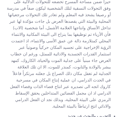
حيزاً ضمن مساحة المسرح تخضعه للتحولات الدلالية على
وفق التحولات النسقية لتلك الشخصية ليكوّن صفاً في مدرسة
أو رصيفا يشحذ فيه المعلم ولم تغادر تلك التحولات مرجعياتها
المحلية والبيئة التي يقصدها العرض بل جاءت مؤكدة لها عبر
تداخل الأنساق وانتاجها العلامة الأشمل، أما شخصية (الاب)
فأن الأزياء تم توظيفها بما ينزاح الى البيئة المكانية والانتماء
المحلي كمتلازمة دالة عن عمق الأسى والانتماء، اذ اعتمدت
الرؤية الإخراجية على تجسيد المكان حركياً وصوتياً عبر
استثمار القدرات الجسدية والادائية للممثل، ورغم ان خطاب
العرض جاء مبنياً على جدلية الموت والحياة، الكاروك، كمهد
يبشر بالولادة والتابوت، كمنذر للموت، الا ان تلك العلاقة
الجدلية لم تغفل مكان ذلك الصراع بل جعلته مرتكزاً فاعلاً
في الحدث الدرامي، ان عملية إنتاج المكان في مسرحية
كاروك اتجه الى تصديره عبر انتاج فضاء الذات وفضاء الفعل
الدرامي اذ ان مجمل الفضائين المتداخلين يحقق الإسقاط
الرمزي على البيئة المحلية، وبذلك نجد ان الفعل الدرامي
والادائي انتج ارتباطاً بالبيئة المحلية.
التجريب والبحث عن جديد