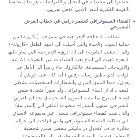
يخضعها الى محدداته في التخيل والافتراضات، هو بذلك يحتفظ
بالقيمة الفكرية للنص الأدبي كفعل تجريبي .
الفضاء السينوغرافي كعنصر درامي في خطاب العرض
المسرحي
انطلقت المعالجة الإخراجية في مسرحية ( كاروك) من
جدلية الموت والحياة والتي أحيلت الى (مهد الطفل –كاروك-)
والى ( خشب التابوت) الى ان الرؤية الإخراجية التي سار عليها
المخرج ذهبت الى انتاج تعدد الفضاءات عبر التحولات الادائية
والانزياحات السيميائية، فالكاروك جاء رامزاً الى الأمل في
الوقت الذي يطلق رسالة رفض ( أما كان على الوطن أن
يعدل)، فهذا النسق الثوري وانشطارات الشخصيات، تشظي
المعنى، اذ ان البناء السينوغرافي ولّد صوراً متعددة ضمن
فضاء المسرح بما يشبه الصورة الشبحية، إذ نجد ان العرض
المسرحي استهل باستدراج منظومة التلقي الى (المدرسة)
والتي بنيت كفضاء سينوغرافي نسقي عبر مجموعة الأنساق
التي شكلت الفضاء السينوغرافي والتي انزاحت الى عوالم
مغايرة جاءت كتحول دراماتيكي ينحصر ضمن شخصية
(المعلم) فيتحول الفضاء السينوغرافي الى (المونولوج)