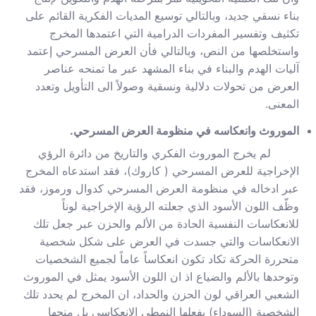
بناء نسقي جديد، وبالتالي توسيع المديات الفكرية القائم على
تكثيف وتفسير المفردات الدرامية التي اعتمدها المخرج
واستخلصها من النص، وبالتالي فأن العرض المسرحي إعتمد
آليات الهدم والبناء في بناء المشهد عبر ما تمنحه عناصر
العرض من تحولات دلالية ونسقية وصولاً الى التأويل وتعدد
المعنى.
الموروث وانعكاسه في منظومة العرض المسرحي.
لم يخرج الموروث الفكري والتاريخ من دائرة الرؤي
الإخراجية للعرض المسرحي ( كاروك)، فقد استدعاه المخرج
عبر ادخاله في منظومة العرض المسرحي كدوال ورموز، فقد
وظّف اللون الأسود الذي جعلته الرؤية الإخراجية لوناً
للانعكاسات النفسية الحادة من الألم والحزن عبر جعل تلك
الانعكاسات والتي جسدت في العرض على شكل شخصية
متحررة الحركة تكاد تكون انعكاساً عاماً لجميع الشخصيات
وتوحدها بالألم والضياع اذ ان اللون الأسود يمثل في الموروث
الشعبي العراقي لون الحزن والحداد، ان المخرج لم يحدد تلك
الشخصية (السوداء) بفعلها النمطي الانعكاسي بل منحها