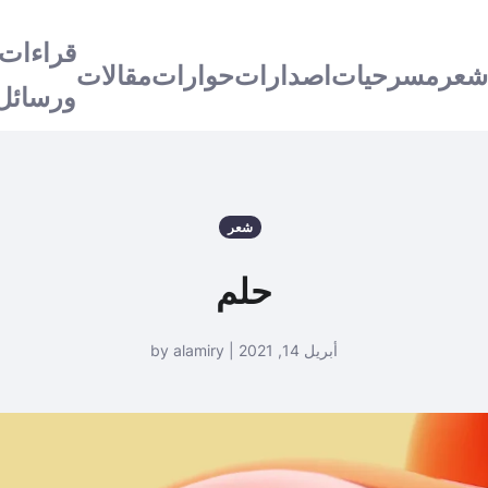
قراءات
شعر
مسرحيات
اصدارات
حوارات
مقالات
ورسائل
شعر
حلم
أبريل 14, 2021 | by alamiry