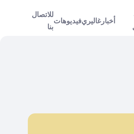
للاتصال
أخبار
غاليري
فيديوهات
بنا