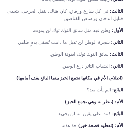
الثالث:
في كل شارع وزقاق، كان هناك، ينقل الجرحى، يتحدى
قنابل الدخان ورصاص القناصين.
الأول:
وطن فيه مثل سائق التوك توك لن يموت.
الثاني:
شجرة الوطن لن تذبل ما دامت تُسقى بدمٍ طاهر.
الثالث:
سائق التوك توك، ايقونة الوطن.
الثاني:
الشباب الثائر درع الوطن.
(اظلام، الأم في مكانها تجمع الخبز بينما البائع يقف أمامها)
البائع:
الم يأتِ بعد؟
الأم: (تنظر له وهي تجمع الخبز)
البائع:
كنت على يقين انه لن يجيء.
الأم: (تعطيه قطعة خبز)
خذ هذه.