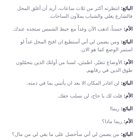
البائع:
انتظرته أكثر من ثلاث ساعات، أريد أن أغلق المحل
فالشارع يغلي والشباب يملأون الساحات.
الأم:
حسناً، اذهب الآن وغداً مع خيط الشمس ستجده عندك.
البائع:
ومن يضمن لي أني أستطيع ان افتح المحل غداً لو
استمر الوضع كما هو الان.
الأم:
الأوضاع تتغيّر، اطمئن، لسنا من أولئك الذين يتحمّلون
طوق الدين في رقابهم.
البائع:
لن اغادر المكان الا بعد ان يأتيني بما في ذمته.
الأم:
قلت لك يا حاج، لن نسلب حقك.
البائع:
ربما!
الأم:
ربما ماذا؟
البائع:
من يضمن لي أني سأحصل على ما بقي لي من مال؟