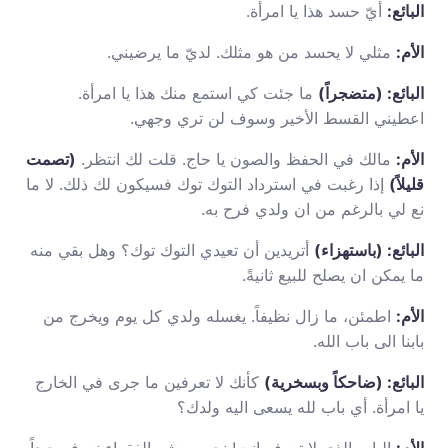
البائع:
أيّ حسد هذا يا امرأة.
الأم:
مثلي لا يحسد من هو مثلك. لديّ ما يرضيني.
البائع: (متضجراً)
ما جئت كي استمع منك هذا يا امرأة.
اعطيني القسط الأخير وسوف لن تري وجهي.
الأم:
مالك في الحفظ والصون يا حاج. قلت لك انتظر.
(تصمت
قليلاً)
إذا رغبت في استرداد التوك توك فسيكون لك ذلك. لا ما
نع لي بالرغم من ان ولدي فرح به.
البائع: (باستهزاء)
أتريدين أن تعيدي التوك توك؟ وهل بقي منه
ما يمكن ان يصلح للبيع ثانيةً.
الأم:
اطمئن، ما زال نظيفاً. يغسله ولدي كل يوم ويخرج من
بابنا الى باب الله.
البائع: (ضاحكاً وبسخرية)
كأنك لا تعرفين ما جرى في الخارج
يا امرأة. أي باب لله يسعى اليه ولدك؟