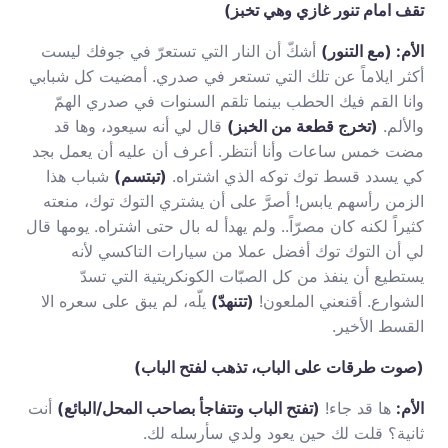
تقف امام تنور غازي وهي تخبز)
الأم: (مع التنور)
أشكّ أن النار التي تستعرّ في جوفك ليست
أكثر ايلاماً عن تلك التي تستعر في صدري. أمضيت كل شبابي
وانا القم فيك الحطب بينما تلقم السنوات في صدري الهمّ
والألم.
(تخرج قطعة من الخبز)
قال لي أنه سيعود، وها قد
مضت خمس ساعات وأنا أنتظر. أعرف أن عليه أن يعمل بجد
كي يسدد قسط توك توكه الذي اشتراه.
(تبتسم)
شباب هذا
الزمن رأسهم يابس! أصرَّ على أن يشتري التوك توك، منعته
كثيراً لكنه كان مصرّاً.. ولم يهدأ له بال حتى اشتراه. يومها قال
لي أن التوك توك أفضل عملا من سيارات التاكسي لأنه
يستطيع أن ينفذ من كل الصبّات الكونكريتية التي تسدّ
الشوارع. أقنعني الملعون!
(تتنهدّ)
يلّه، لم يبق على سعره الا
القسط الأخير.
(صوت طرقات على الباب، تذهب لفتح الباب)
الأم:
ها قد جاء!
(تفتح الباب وتتفاجأ بصاحب المحل/البائع)
أنت
ثانية؟ قلت لك حين يعود ولدي سأرسله لك.