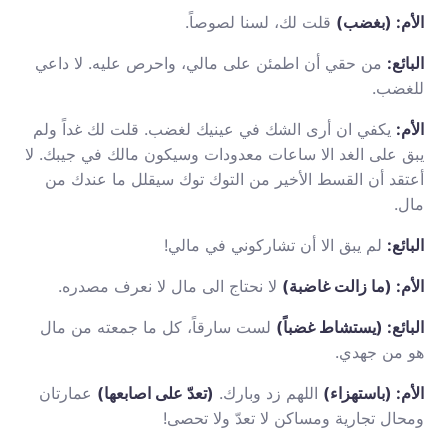
الأم: (بغضب)
قلت لك، لسنا لصوصاً.
البائع:
من حقي أن اطمئن على مالي، واحرص عليه. لا داعي
للغضب.
الأم:
يكفي ان أرى الشك في عينيك لغضب. قلت لك غداً ولم
يبق على الغد الا ساعات معدودات وسيكون مالك في جيبك. لا
أعتقد أن القسط الأخير من التوك توك سيقلل ما عندك من
مال.
البائع:
لم يبق الا أن تشاركوني في مالي!
الأم: (ما زالت غاضبة)
لا نحتاج الى مال لا نعرف مصدره.
البائع: (يستشاط غضباً)
لست سارقاً، كل ما جمعته من مال
هو من جهدي.
الأم: (باستهزاء)
اللهم زد وبارك.
(تعدّ على اصابعها)
عمارتان
ومحال تجارية ومساكن لا تعدّ ولا تحصى!