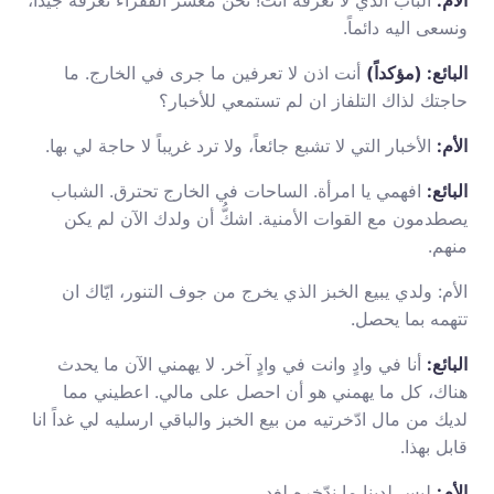
الأم:
الباب الذي لا تعرفه انت! نحن معشر الفقراء نعرفه جيداً،
ونسعى اليه دائماً.
البائع: (مؤكداً)
أنت اذن لا تعرفين ما جرى في الخارج. ما
حاجتك لذاك التلفاز ان لم تستمعي للأخبار؟
الأم:
الأخبار التي لا تشبع جائعاً، ولا ترد غريباً لا حاجة لي بها.
البائع:
افهمي يا امرأة. الساحات في الخارج تحترق. الشباب
يصطدمون مع القوات الأمنية. اشكُّ أن ولدك الآن لم يكن
منهم.
الأم: ولدي يبيع الخبز الذي يخرج من جوف التنور، ايّاك ان
تتهمه بما يحصل.
البائع:
أنا في وادٍ وانت في وادٍ آخر. لا يهمني الآن ما يحدث
هناك، كل ما يهمني هو أن احصل على مالي. اعطيني مما
لديك من مال ادّخرتيه من بيع الخبز والباقي ارسليه لي غداً انا
قابل بهذا.
الأم:
ليس لدينا ما ندّخره لغدٍ.