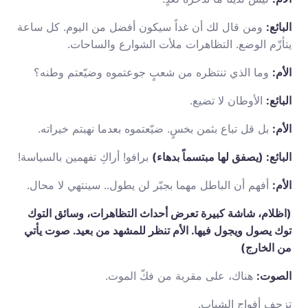
البائع:
ومن قال لك أن غداً سيكون أفضل من اليوم. كل ساعة
يتأزّم الوضع. التظاهرات ملأت الشوارع والساحات.
الأم:
وما الذي تنتظره من شعبٍ جوعتموه وضيّعتم وطنه؟
البائع:
الأوطان لا تضيع.
الأم:
بل قل تباع بثمن بخسٍ. ضيّعتموه بعدما نهبتم خيراته.
البائع: (يصفق لها مبتسماً بدهاء)
برافو! أراكِ تفهمين بالسياسة!
الأم:
أفهم أن الباطل مهما بجبّر لن يطول.. سينتهي لا محال.
(اظلام، شاشة كبيرة تعرض أحداث التظاهرات، وسائق التوك
توك يصول ويجول فيها. الأم تنظر للمشهد من بعيد. صوت يأتي
من الخارج)
الصوت:
هناك، على مقربة من فكّ الموت.
تزحف أفواج الشباب.