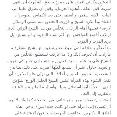
النديتين وكأنني أقبض على جمرةٍ صلدةٍ . انتظرتُ أن ينتهي
سريعاً قبل انطفاء أبخرة الحرمل، وقبل أن يطرق علينا أبي
الباب . لكنه استمر، و استمر حتى بعد انكماش الدبوس) .
الفتاة تبدأ بكره الشيخ و قرّرت التخلص منه بشتى الوسائل
لإرضاء نفسها أمام الربّ ، التخلّص من هذا الشيخ الزاني الذي
ارتكب أفضع الفواحش مع أكثر نساء المدينة و لم يشبع ، بل
يريد المزيد و المزيد .
تبدأ تفكّر بالعلاقة التي تربط عنبر سعيد مع الشيخ مقطوف،
فأرادت أن تعرف ذلك وإذا ما عرفت تستطيع التخلّص من
الشيخ على يد عنبر سعيد. ففي يوم تذهب إلى عنبر في خربته
و تغويه، حاول عنبر أن يمنعها لكنّها أصرت على ذلك. هنا هي
الشخصية الحقيقية لعنبر و أخلاقه التي تربّى عليها ،لا يريد أن
يفعل السّوء بهذه المرأة عكس الشيخ الجليل الورع المؤمن
الذي استغلّها أيّما استغلال بحيله وأساليبه الملتوية و ادّعاءه
بالتقرب إلى الله .
أصرّت أن يفعلها معها ، هو خائف من الخطيئة كما وأنه لا يريد
أن يُسيء إلى امرأة حتى لو كانت هذه المرأة عاهر ، هذه
أخلاق السكيرين ، يخافون الجريمة ، يخافون الاعتداء على