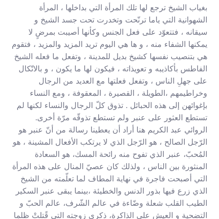
بغياب الشيخ ترجع لها تلك المرأة التي بداخلها ، المرأة
الشهوانية التي ياما ترنّحت وتخدرت تحت جسد الشيخ و
سيقانه ، فتتعوّد على فعل الجنس وكأنها أصيبت بمرضٍ لا
يمكنها الشفاء منه ، و ها هي اليوم تريد المزيد والمزيد ، فتقوم
هي بتنصيب نفسها كشيخ بديل للمدينة ، وتفعل ما فعله الشيخ
الفاطس بأكاذيبه و تعويذاته ، فيكون لها ما يكون ، و بالاتّكال
على جهلِ الناس ، وتفعل فعلتها مع العديد من الرجال
وخراطيمهم ،الطويلة ، القصيرة ، المعقوفة ، ومع النساء
بإغوائهن إلى هذه الحبائل . تذوق كلّ الرجال والنساء لكنها لم
تستطع العثور على عنبر ولم تستطع تذوقّه مرّة أخرى.
الروائي عبد الكريم هنا أراد أن يعطينا رسالة من أنّ عنبر هو
الرّجل الصالح ، هو الرّجل الذي لا يرتكب الأفعال المشينة ، هو
المُحبّ، عنبر الذي تفوح منه رائحة المسك، هو السعادة
المنثورة بين الناس ، ولذلك كان عصيّ المنال على هذه المرأة
التي أصبحت فاجرة في نهاية المطاف لما تعلّمته من الشيخ
الذي زرع فيها بذور الدنس والخطيئة ،بينما يبقى عنبر السكير
الطيب القلب شعلة وضّاءة في عالم الشّرف، عالم الحبّ و
التضحية و العيش على الذاكرة، ذكرى زوجته التي قًتلتْ ظلما