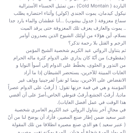
الباردة ( Cold Montain) ،من تمثيل الحسناء الأسترالية
نيكول كيدمان، يموت الجندي (كولي) وأثناء احتضاره يطلب
سماع معزوفة ( جدول بيشوب) …أنا عطشان والماء بارد جدا
.. يموت والعازف يعزف تلك المعزوفة حتى يرقد الميت
بسلام، أين هؤلاء من أولئك الشيوخ الذين يصدرون أوامر
الرجم و القتل بلا رحمة تذكر؟
ثم يتناول الروائي عبد الكريم شخصية الشيخ المؤمن
(مقطوف) من أنّهُ كان يداري على الدوام كثرة ماله الحرام
من النذور و الحلوى، يخطّط على الدوام إلى أسوأ النوايا و
الغايات المبيتة للآخرين، يستحضر الشيطان إذا ما أراد
الانقضاض على الآخرين، بينما لو نقرأ لفرجينيا وولف غير
المؤمنة و هي في قمة حزنها تقول: ( أرقبُ على الدوام عصراً
ماديا، أرقبُ الجشع،أرقبُ قنوطي الخاص،أصرّ على أن أقضي
هذا الوقت في عمل أفضل الغايات).
في مجالٍ آخر يتناول الروائي عبد الكريم العامري شخصية
عنبر سعيد ضمن إطار صنع المصير، فأراد أن يوضح لنا من أنّ
( عنبر سعيد ) هو الذي صنع مصيره انطلاقا من تلك المقولة
(لم يولد المرء شجاع أو جبان ..المرء يمكنه تغيير مصيره …