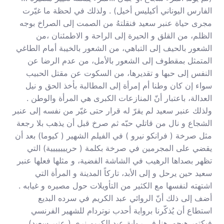
الفارس اليوناني أكيليس أخيل) . ولذلك في لحظة ما غيّرت
مجرى حياة عنبر سعيد فنقلتهُ من الصمت إلى الصراخ بوجه
الظلم، من القلق و الحيرة إلى الراحة و الاطمئنان ،من
الشعور بالحيف إلى التباهي، من الشعور بالخيبة أمام الطاغي
المتمثل بمقطوف إلى الشعور بالأمل، من عدم الرضا عن
النفس إلى حبها و تقديرها، من السكوت عن مقتل الحبيب
سواء إن كان وطنا أم إمرأة إلى المطالبة بأخذ الحق و نيل
العدالة، باعتبار أنّ المنازعات الكبرى هي المرأة والوطن .
ولذلك عنبر سعيد لم يقرّ له قرار حتى غيّر من نفسه إلى عنبر
الشجاع و نال من قاتلي حبّه ثم صرخ قبل أن يذهب بلا رجعة
مثل صرخة ( فرانكو نيرو ) في الفيلم الشهير ( كيوما) بعد أن
يقضي على المجرمين في صرخة بكلمة ( حرييييييية) التي
تظهر بصداها الرهيب في الشاشة الفضية، و مثلها فعلها عنبر
سعيد حين يرحل و إلى الأبد، تاركاً المدينة و المرأة التي
اشتهته لنفسها مع الكثير من التأويلات حول مصيره و غيابه .
أضف إلى ذلك أنّ الروائي عبد الكريم في سرده البديع
استطاع أن يُذكّرنا برواية أحدب نوتردام للشهير الفرنسي
فيكتور هيجو، هنا في رواية عبد الكريم نرى ( عنبر سعيد)