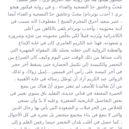
مُحبّ وعاشق حدّ التضحية والفداء ، و في رواية فيكتور هيجو
نرى ( أحدب نوتردام) محبّ وعاشق حدّ التضحية و الفداء أيضا
، عنبر سعيد أحرقَ المجرم الشيخ ( مقطوف) لأنه تسبب في
أذية محبوبته ، وأحدب نوتردام يلقي بالكاهن من أعلى
الكاتدرائية ويُرديه قتيلاً لكي يخلّص محبوبته من شرّه وشروره
و شعوذته. فهنا عبد الكريم العامري كان في غاية الإبداع
والفطنة الروائية التي جعلته يجسّد تلك المقولة الشهيرة التي
نالت صداها من ذلك الوقت حتى اليوم وكيف كان الصراع بين
التحضر والكنيسة (لن تكتمل الحضارة حتى يسقط آخر حجر
في آخر كنيسة على رأس آخر قسيس …إميل زولا)، و لذلك
الروائي عبد الكريم أراد أن يُوصّل رسالة في غاية الأهمية ،
من أنّ تقاليدنا للأسف لم تتغير سوى أنّ هناك من يضع
الخمرة المعتقة في قناني جديدة، التقليد باق يسوي تغيير في
بعض التفاصيل التاريخية الصغيرة. وعليه لا بدّ وأن نسعى
للخلاص من الخزعبلات و الشعوذة التي يأتي بها رجال الدين
والتي لا تنفع في بناء مجتمع متحضر بل تضره في كل الأحوال
، كما حصل في أغلب بلدان التحضر حينما رفس العلم و إلى