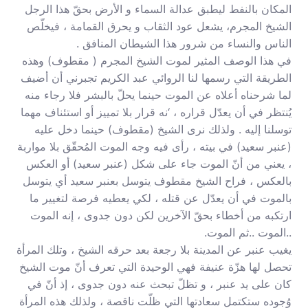
المكان بالنفط ليطبق عدالة السماء و الأرض بحقّ هذا الرجل
الشيخ المجرم، يشعل عود الثقاب و يحرق القمامة ، فيخلّص
الناس والنساء من شرور هذا الشيطان المنافق .
في هذا الوصف المثير لموت الشيخ المجرم ( مقطوف) وهذه
الطريقة التي رسمها لنا الروائي عبد الكريم تجبرني أن أضيف
لما شرحناه أعلاه عن الموت حينما يحلّ بالبشر فلا رجاء منه
يُنتظر في أن يعدّل قراره ، ‘نه قرار بلا تمييز أو استئناف مهما
توسلنا إليه . ولذلك نرى الشيخ (مقطوف) حينما دخل عليه
(عنبر سعيد) في بيته ، رأى فيه وجه الموت المُحقّق بلا مواربة
، يعني من أنّ الموت جاء على شكل (عنبر سعيد) أو العكس
بالعكس ، فراح الشيخ مقطوف يتوسل بعنبر سعيد أي يتوسل
بالموت في أن يعدّل عن قتله ، لكي يعطيه فرصة لتغيير ما
ارتكبه من أخطاء بحقّ الآخرين لكن دون جدوى ، إنه الموت
..الموت ..ثم الموت.
يغيب عنبر عن المدينة بلا رجعة بعد حرقه الشيخ ، وتلك المرأة
تحصل لها هزّة عنيفة فهي الوحيدة التي تعرف أنّ موت الشيخ
كان على يد عنبر ، و تظلّ تبحث عنه دون جدوى ، إذ أنّ في
وُجوده ستكتمل سعادتها التي ظلّت ناقصة ، ولذلك هذه المرأة