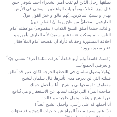
يطلقها رجال الدّين لم تفت أمير الشعراء أحمد شوقي حين
قال (برز الثعلبُ يوماً بثياب الواعظين….يمشي في الأرض
يهدي و يسبّ الماكرين…إنّهم قالوا و خيرُ القولِ قولُ
العارفون…مخطئُّ من ظنّ يوما أنّ للثعلبِ دين).
و لذلك حينما أطلق الشيخ الكذاب ( مقطوف) موعظته أمام
الناس ، لم يسكت عنه (عنبر سعيد) لأنه العارف بأموره و
أخلاقة المستورة وخفاياه فأراد أن يفضحه أمام الملأ فقال
عنبر سعيد ببرود :
( لستُ فاسقاً ولم أرتدِ قناعاً، أعرفكَ مثلما أعرفُ نفسي جيّداً
و يعرفني الجميع)…..
(ولولا وصول سلمان في اللحظةِ الحرجة لكان عنبر قد أطلق
قنبلته التي لن يعرف مدى تأثيرها. قال سلمان للشيخ
مقطوف : امسحها بي يا شيخ . أنا سأحمل حملك.
صاحت المرأة التي توقّف لسانها عن الاستغفار و هي تُدافع
عن الشيخ و همّت بحمل حاجياته و قالت:
أنا أحملها له على رأسي، وأحمل الشيخ أيضاً !
نبَّ عنبر سعيد مبعداً المرأة عن حاجيات الشيخ و قد تحوّلت