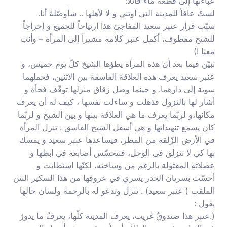
عباءتها إلى قطعة ماء قائلاً:
لستُ عاقاً للمدينة التي آوتني و لا لأهلها .. سأوصّلهُ أنا.
سبّب قرار عنبر سعيد المفاجئ هذا ارتياحاً للجميع و إحراجاً
للشيخ مقطوف، أكمل عنبر كلامه مشيراً إلى المرأة – وأنتِ
معنا !)
تبيّن فيما بعد أن هذه المرأة يطؤها الشيخ كلّ يوم خميس، و
عنبر سعيد يعرف هذه العلاقة الفاسقة بين الاثنين، فحملهما
سوية إلى دارهما. و حينما وصل زقاق منزلها توقّف فجأة و
أشار لها بالنزول فذهلت و ساءلت نفسها ، كيف له أن يعرف
مكانها،و لربّما يعرف ما هي العلاقة بينها و بين الشيخ و لربّما
كان يسمع تنهيداتها و هي أسفل الشيخ الفاسق . تنزل المرأة
في الأرض الزّلقة من المطر، فيساعدها عنبر سعيد و يمسك
بها كي لا تنزلق في الوحل، فتتحسّس أصابعه في إبطها و
عضلاته المفتولة بالرغم من وساخته، لكنّها استطابت و
أحسّت بسريان الخدر يسري في عروقها من هذا السكير النتن
الملقب ( عنبر سعيد) . تنزل وتدعو له بالرحمة ولسان حالها
يقول :
(.عنبر هذا صندوقٌ غريب، يعرف المدينة كلّها، يعرفُ ما يدورُ