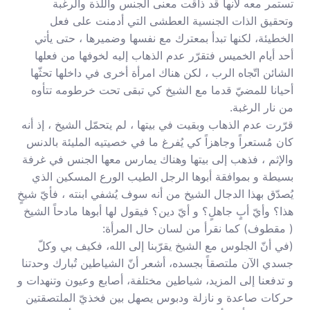
تستمر معه لأنها قد ذاقت معنى الجنس واللذة والرغبة
وتحقيق الذات الجنسية العطشى التي أدمنت على فعل
الخطيئة، لكنها تبدأ بمعترك مع نفسها وضميرها ، حتى يأتي
أحد أيام الخميس فتقرّر عدم الذهاب إليه لخوفها من فعلها
الشائن اتّجاه الرب ، لكن هناك امرأة أخرى في داخلها تحثّها
أحيانا للمضيّ قدما مع الشيخ كي تبقى تحت خرطومه تتأوه
من نار الرغبة.
قرّرت عدم الذهاب وبقيت في بيتها ، لم يتحمّل الشيخ ، إذ أنه
كان مُستعراً وجاهزاً كي يُفرغ ما في خصيتيه المليئة بالدنس
والإثم ، فذهب إلى بيتها وهناك يمارس معها الجنس في غرفة
بسيطة و بموافقة أبوها الرجل الطيب الورع المسكين الذي
يُصدّق بهذا الدجال الشيخ من أنه سوف يُشفي ابنته ، فأيّ شيخٍ
هذا؟ وأيّ أبٍ جاهلٍ؟ و أيّ دين؟ فيقول لها أبوها مادحاً الشيخ
( مقطوف) كما نقرأ من لسان حال المرأة:
(في أنّ الجلوس مع الشيخ يقرّبنا إلى الله، فكيف بي وكلّ
جسدي الآن ملتصقاً بجسده، أشعر أنّ الشياطين تُبارك وحدتنا
و تدفعنا إلى المزيد، شياطين مختلفة، أصابع وعيون وتنهدات و
حركات صاعدة و نازلة ودبوس يصهل بين فخذيّ الملتصقتين