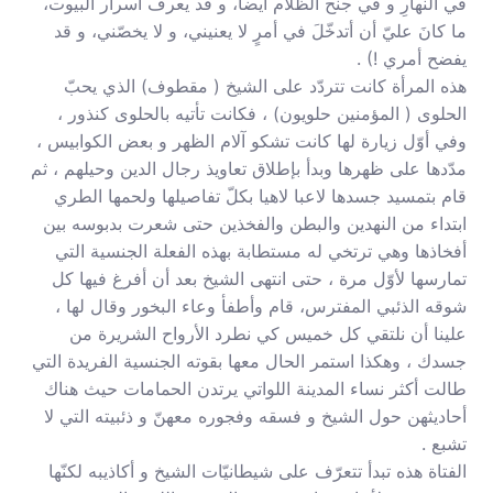
في النهارِ و في جنح الظلام أيضاً، و قد يعرف أسرار البيوت،
ما كانَ عليّ أن أتدخّلَ في أمرٍ لا يعنيني، و لا يخصّني، و قد
يفضح أمري !) .
هذه المرأة كانت تتردّد على الشيخ ( مقطوف) الذي يحبّ
الحلوى ( المؤمنين حلويون) ، فكانت تأتيه بالحلوى كنذور ،
وفي أوّل زيارة لها كانت تشكو آلام الظهر و بعض الكوابيس ،
مدّدها على ظهرها وبدأ بإطلاق تعاويذ رجال الدين وحيلهم ، ثم
قام بتمسيد جسدها لاعبا لاهيا بكلّ تفاصيلها ولحمها الطري
ابتداء من النهدين والبطن والفخذين حتى شعرت بدبوسه بين
أفخاذها وهي ترتخي له مستطابة بهذه الفعلة الجنسية التي
تمارسها لأوّل مرة ، حتى انتهى الشيخ بعد أن أفرغ فيها كل
شوقه الذئبي المفترس، قام وأطفأ وعاء البخور وقال لها ،
علينا أن نلتقي كل خميس كي نطرد الأرواح الشريرة من
جسدك ، وهكذا استمر الحال معها بقوته الجنسية الفريدة التي
طالت أكثر نساء المدينة اللواتي يرتدن الحمامات حيث هناك
أحاديثهن حول الشيخ و فسقه وفجوره معهنّ و ذئبيته التي لا
تشبع .
الفتاة هذه تبدأ تتعرّف على شيطانيّات الشيخ و أكاذيبه لكنّها