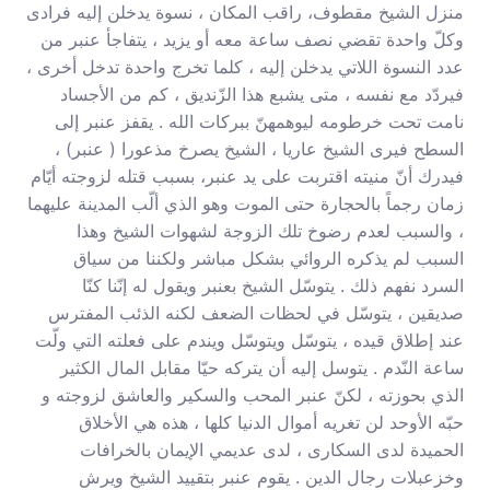
منزل الشيخ مقطوف، راقب المكان ، نسوة يدخلن إليه فرادى
وكلّ واحدة تقضي نصف ساعة معه أو يزيد ، يتفاجأ عنبر من
عدد النسوة اللاتي يدخلن إليه ، كلما تخرج واحدة تدخل أخرى ،
فيردّد مع نفسه ، متى يشبع هذا الزّنديق ، كم من الأجساد
نامت تحت خرطومه ليوهمهنّ ببركات الله . يقفز عنبر إلى
السطح فيرى الشيخ عاريا ، الشيخ يصرخ مذعورا ( عنبر) ،
فيدرك أنّ منيته اقتربت على يد عنبر، بسبب قتله لزوجته أيّام
زمان رجماً بالحجارة حتى الموت وهو الذي ألّب المدينة عليهما
، والسبب لعدم رضوخ تلك الزوجة لشهوات الشيخ وهذا
السبب لم يذكره الروائي بشكل مباشر ولكننا من سياق
السرد نفهم ذلك . يتوسّل الشيخ بعنبر ويقول له إنّنا كنّا
صديقين ، يتوسّل في لحظات الضعف لكنه الذئب المفترس
عند إطلاق قيده ، يتوسّل ويتوسّل ويندم على فعلته التي ولّت
ساعة النّدم . يتوسل إليه أن يتركه حيّا مقابل المال الكثير
الذي بحوزته ، لكنّ عنبر المحب والسكير والعاشق لزوجته و
حبّه الأوحد لن تغريه أموال الدنيا كلها ، هذه هي الأخلاق
الحميدة لدى السكارى ، لدى عديمي الإيمان بالخرافات
وخزعبلات رجال الدين . يقوم عنبر بتقييد الشيخ ويرش