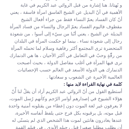
و بُهتانا. هنا إشارة من قبل الروائي عبد الكريم في غاية
الأهمية في أنّ البديل عن الشيخ الفاسق امرأة فاسقة ، يعني
أنّ كان الفساد يعمّ النساء فقط من جراء أفعال الشيخ
مقطوف فاليوم الفساد يعمّ الرجال والنساء من فساد المرأة
البديلة عن الشيخ ، يعني أنّنا من سيّء إلى أسوا ، من شعوذة
رجال إلى شعوذة نساء . بينما لو حكمت المرأة في البلدان
المتحضرة ترى المجتمع أكثر رفاهية وسلام لما تحمله المرأة
من رقّّةٍ وحبّ في التعامل في أكثر الأحيان ، ها هي الدنمارك
نرى فيها المرأة في أغلب مفاصل الدولة ، بحيث أصبحت
الدنمارك هي الدولة الأسعد في العالم حسب الإحصائيات
العالمية الأخيرة عن الشعوب و سعادتها .
كلمة في نهاية القراءة لابد منها :
أستطيع القول من أنّ الروائي عبد الكريم أراد أن يقلْ لنا أّنّ
هؤلاء الشيوخ في إصدارهم أوامر الرّجم وكأنهم رُسل الموت،
لا يعرفون غير لغة الموت دون إعطاء من يقتلونه أمنية واحدة
قبل موته، بل يرقبونه بكل فرح حتى يلفظ أنفاسه الأخيرة،
عندها يغادرون هانئين لموت هذا الشخص الذي لم يتسنّى له
أن يطلب مطلبا صغيرا قبل رحيله الأبدي . في فيلم القمة