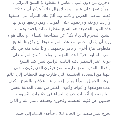
الآخرين من دون ذنب ، عكس ( مقطوف) الشيخ المرائي .
المرأة تصرّ على عنبر ، وهو لا يزال خائفاً يتذكر أن لا تتكرّر
فعلة الماضي الحزين والأليم وما ألمّ بتلك المرأة التي عشقها
وأرادها زوجته و رجموها حتى الموت ، ومن رجَمها ودبر لها
هذه الميتة الفضيعة هو الشيخ مقطوف ذاته بلحمه ودمه ،
الشيخ المجرم الذي لا يكلّ عن مضاجعة النساء ، و لذلك هو لا
يريد أن يفعل الجنس مع هذه المرأة خوفا أن يكرّرها الشيخ
مقطوف مرّة أخرى و يأمر برجمهما ، وإذا فلت منه في تلك
المرة السابقة فربّما هذه المرّة لن يفلت . تُصرّ المرأة على
غواية عنبر السكير لكنه الثابت الراسخ ليس كما الشيخ
وأفعاله القذرة. تصرّ عليه و تصرّ فيكون الذي يكون ، حتى
انتهيا من السعادة الجنسية التي طارت بهما للحظات إلى عالم
الرغبة الجميل . تبدأ المرأة بإخباره عن علاقتها بالشيخ و كيف
لعب بعوطفها و أغواها وأغوى الكثير من نساء المدينة بنفس
الطريقة ، إذ أنّه بات حديث النساء في حمّامات النّسوة و
حديثهن عن قوّته الجنسية وفجوره وفسقه باسم الله و الدّين
.
يخرج عنبر سعيد من الحانة ليلا ، فتأخذه قدماه إلى حيث