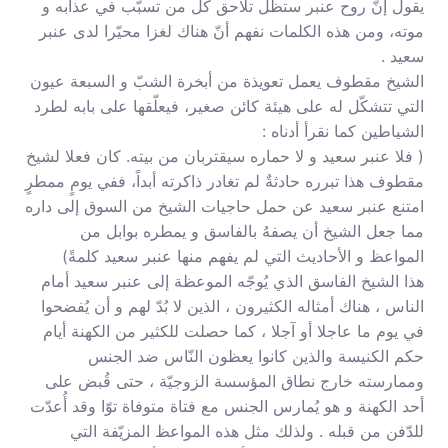
يقول إنّ روح عنبر ستظل تلاحق كل من تسبّب في عذابه و
موته، ومن هذه الكلمات نفهم أنّ هناك لغزا محيّرا لدى عنبر
سعيد .
الشيخ مقطوف يعمل تعويذة من أبخرة الشبّ و السبعة عيون
التي تتشكّل له على هيئة كائن صغير، فيعلّقها على بابه لطرد
الشياطين كما نقرأ أدناه :
( فلا عنبر سعيد و لا حماره سيقتربان من بيته. كان فعلا لشيخ
مقطوف هذا تبرره حادثةٌ لم تغادر ذاكرته أبداً، ففي يومٍ ممطرٍ
امتنع عنبر سعيد عن حمل حاجيات الشيخ من السوق إلى داره
مما جعل الشيخ أن يصفهُ بالفاسق و يمطره بوابل من
المواعظ و الأحاديث التي لم يفهم منها عنبر سعيد كلمةً)
هذا الشيخ الفاسق الذي يُوجّه الموعظة إلى عنبر سعيد أمام
الناس ، هناك أمثاله الكثيرون ، الذين لا بُدّ لهم و أن يُفضحوا
في يوم ما عاجلا أو آجلا ، كما حصلت للكثير من الكهنة أيام
حكم الكنيسة والذين كانوا يعظون النّاس ضد الجنس
وممارسته خارج نطاق المؤسسة الزوجيّة ، حتى قُبض على
أحد الكهنة و هو يُمارس الجنس مع فتاة متوفاة توّا وقد أُعدّت
للدّفن من قبله . ولذلك مثل هذه المواعظ المزيّفة التي