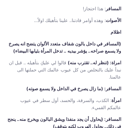
المسافر
: هذا احتجاز!
الأصوات
: وهذه أوامر قادتنا.. علينا بتأهيلك اولاً…
اظلام
(المسافر في داخل بالون شفاف متعدد الألوان يتضح انه يصرخ
ولا يسمع صراخه.. يؤشر بيديه .. تدخل المرأة بثيابها البيضاء)
امراة: (تنظر له.. تقترب منه)
قالوا لي عليكِ بتأهيله .. قبل ان
نبدأ عليك بالتخلص من كل عيوب عالمك التي حملتها الى
عالمنا.
المسافر: (ما زال يصرخ في الداخل ولا يسمع صوته)
امرأة
: الكذب، والسرقة، والحسد، أول سطر في عيوب
عالمكم القميء.
المسافر: (يحاول أن يجد منفذا ويشق البالون ويخرج منه.. ينجح
في ذلك.. يحاول الهروب لكنه يتوقف)