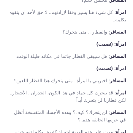
المسافر
: مجلس حكم؟
امرأة
: كل شيء هنا يسير وفقا لإرادتهم.. لا حق لأحد ان يتفوه
بكلمة..
المسافر
: والقطار .. متى يتحرك؟
امرأة: (تصمت)
المسافر
: هل سيبقى القطار جاثما في مكانه طيلة الوقت.
امرأة: (تصمت)
المسافر
: اخبريني يا امرأة.. متى يتحرك هذا القطار اللعين؟
امرأة
: قد يتحرك كل جماد في هذا الكون، الجدران.. الأشجار..
لكن قطارنا لن يتحرك أبداً
المسافر
: لن يتحرك؟ كيف؟ وهذه الأجساد المتفسخة أتظل
في عربتها الخانقة هذه..؟
امرأة
: مرت على هذه العربة اجساد كثيرة، وكلما تفسخت،