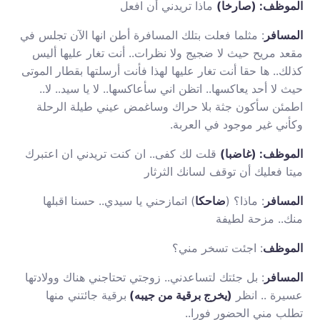
الموظف: (صارخا)
ماذا تريدني أن افعل
المسافر
: مثلما فعلت بتلك المسافرة أطن انها الآن تجلس في
مقعد مريح حيث لا ضجيج ولا نظرات.. أنت تغار عليها أليس
كذلك.. ها حقا أنت تغار عليها لهذا فأنت أرسلتها بقطار الموتى
حيث لا أحد يعاكسها.. اتظن اني سأعاكسها.. لا يا سيد.. لا..
اطمئن سأكون جثة بلا حراك وساغمض عيني طيلة الرحلة
وكأني غير موجود في العربة.
الموظف: (غاضبا)
قلت لك كفى.. ان كنت تريدني ان اعتبرك
ميتا فعليك أن توقف لسانك الثرثار
المسافر
: ماذا؟ (
ضاحكا
) اتمازحني يا سيدي.. حسنا اقبلها
منك.. مزحة لطيفة
الموظف
: اجئت تسخر مني؟
المسافر
: بل جئتك لتساعدني.. زوجتي تحتاجني هناك وولادتها
عسيرة .. انظر
(يخرج برقية من جيبه)
برقية جائتني منها
تطلب مني الحضور فورا..