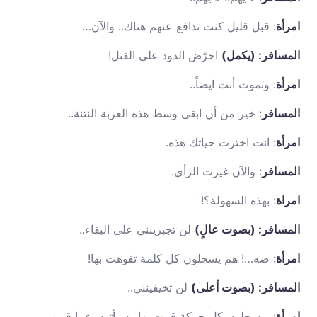
امرأة
: قبل قليل كنت تدافع عنهم هناك.. والآن…
المسافر: (يكمل)
احرّض الدود على القتل!
امرأة
: وتموت أنت ايضاً..
المسافر
: خير من أن ابقى وسط هذه العربة النتنة..
امرأة
: انت اخترت حياتك هذه.
المسافر
: والآن غيرت الرأي.
امراة
: بهذه السهولة؟!
المسافر: (بصوت عالٍ)
لن تجبرينني على البقاء..
امرأة
: صه…! هم يسجلون كل كلمة تفوهت بها!
المسافر: (بصوت أعلى)
لن تخيفينني..
امرأة
: ويسجلون كل حركة قمت بها.. سيأتون عما قريب،