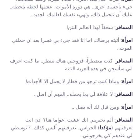
جيء بأجساد اخرى.. هي دورة الأموات، عشتها لحظة بلحظة..
عليك أن تتحمل ذلك، وتهيء نفسك لعالمك الجديد..
المسافر
: سحقاً لهذا العالم النتن!
امرأة
: أتيته برضاك، اما انا فقد جيء بي قسرا بعد ان حملني
الموت..
المسافر
: كنت مضطراً، فزوجتي هناك تنتظر.. ما كنت اعرف
اني سأسجن في هذه العربة النتنة
امرأة
: وماذا كنت ترجو من قطار لا يحمل الا الأجداث!
المسافر
: لا علاقة لي بما يحمله.. المهم أن اصل..
امرأة
: ومن قال لك أنه يصل…
المسافر
: ألم تخبريني انك عشت اعواما هنا؟ اذن انت
تعرفينهم (
مؤكدا
) الحراس.. تعرفينهم أليس كذلك..؟ توسطي
لي عندهم كي يخرجونني..