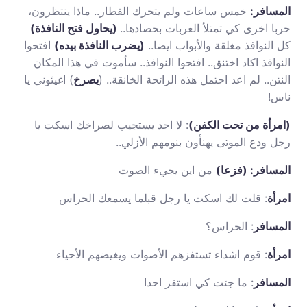
المسافر:
خمس ساعات ولم يتحرك القطار.. ماذا ينتظرون،
حربا اخرى كي تمتلأ العربات بحصادها..
(يحاول فتح النافذة)
كل النوافذ مغلقة والأبواب ايضا..
(يضرب النافذة بيده)
افتحوا
النوافذ اكاد اختنق.. افتحوا النوافذ.. سأموت في هذا المكان
النتن.. لم اعد احتمل هذه الرائحة الخانقة.. (
يصرخ
) اغيثوني يا
ناس!
(امرأة من تحت الكفن)
: لا احد يستجيب لصراخك اسكت يا
رجل ودع الموتى يهنأون بنومهم الأزلي..
المسافر: (فزعا)
من اين يجيء الصوت
امرأة
: قلت لك اسكت يا رجل قبلما يسمعك الحراس
المسافر
: الحراس؟
امرأة
: قوم اشداء تستفزهم الأصوات ويغيضهم الأحياء
المسافر
: ما جئت كي استفز احدا