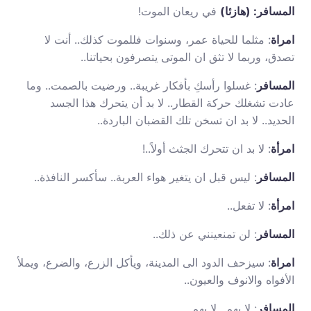
المسافر: (هازئا)
في ريعان الموت!
امراة
: مثلما للحياة عمر، وسنوات فللموت كذلك.. أنت لا
تصدق، وربما لا تثق ان الموتى يتصرفون بحياتنا..
المسافر
: غسلوا رأسكِ بأفكار غريبة.. ورضيت بالصمت.. وما
عادت تشغلك حركة القطار.. لا بد أن يتحرك هذا الجسد
الحديد.. لا بد ان تسخن تلك القضبان الباردة..
امرأة
: لا بد ان تتحرك الجثث أولاً..!
المسافر
: ليس قبل ان يتغير هواء العربة.. سأكسر النافذة..
امرأة
: لا تفعل..
المسافر
: لن تمنعينني عن ذلك..
امراة
: سيزحف الدود الى المدينة، ويأكل الزرع، والضرع، ويملأ
الأفواه والانوف والعيون..
المسافر
: لا يهم.. لا يهم..