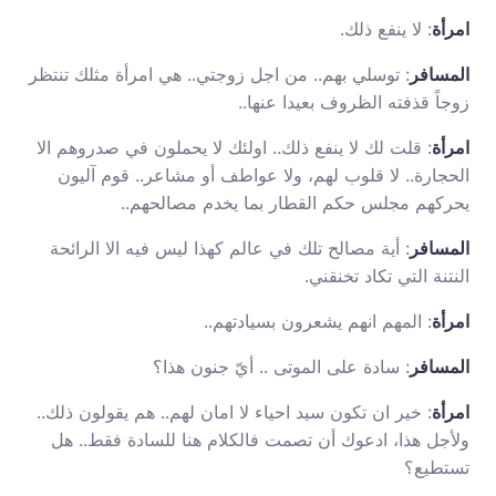
امرأة
: لا ينفع ذلك.
المسافر
: توسلي بهم.. من اجل زوجتي.. هي امرأة مثلك تنتظر
زوجاً قذفته الظروف بعيدا عنها..
امرأة
: قلت لك لا ينفع ذلك.. اولئك لا يحملون في صدروهم الا
الحجارة.. لا قلوب لهم، ولا عواطف أو مشاعر.. قوم آليون
يحركهم مجلس حكم القطار بما يخدم مصالحهم..
المسافر
: أية مصالح تلك في عالم كهذا ليس فيه الا الرائحة
النتنة التي تكاد تخنقني.
امرأة
: المهم انهم يشعرون بسيادتهم..
المسافر
: سادة على الموتى .. أيّ جنون هذا؟
امرأة
: خير ان تكون سيد احياء لا امان لهم.. هم يقولون ذلك..
ولأجل هذا، ادعوك أن تصمت فالكلام هنا للسادة فقط.. هل
تستطيع؟