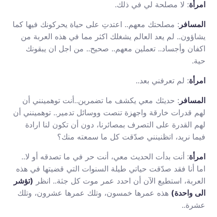
امرأة
: لا مصلحة لي في ذلك.
المسافر
: مصلحتك معهم.. اعتدتِ على حياة يحركونك فيها كما
يشاؤون.. لم يعد العالم يشغلك اكثر مما في هذه العربة من
اكفان وأجساد.. تعملين معهم.. صحيح.. من اجل ان يبقونك
حية.
امرأة
: لم تعرفني بعد..
المسافر
: حديثك معي يكشف ما تضمرين..أنت توهمينني أن
لهم قدرات خارقة واجهزة تنصت ووسائل تدمير.. توهمينني أن
لهم القدرة على التصرف بمصائرنا، دون أن تكون لنا ارادة
فيما نريد، اتظنينني صدّقت كل ما سمعته منك؟
امرأة
: أنت بدأت الحديث معي، أنت حر في ما تصدقه أو لا..
اما أنا فقد صدّقت حياتي طيلة السنوات التي قضيتها في هذه
العربة، استطيع الآن أن احدد عمر موت كل جثة.. انظر
(تؤشر
الى واحدة)
هذه عمرها خمسون، وتلك عمرها عشرون، وتلك
عشرة..