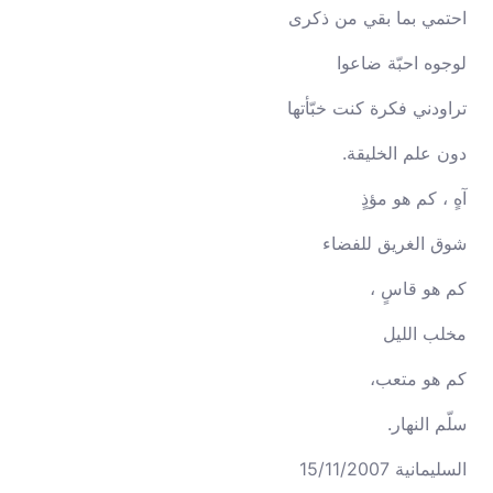
احتمي بما بقي من ذكرى
لوجوه احبّة ضاعوا
تراودني فكرة كنت خبّأتها
دون علم الخليقة.
آهٍ ، كم هو مؤذٍ
شوق الغريق للفضاء
كم هو قاسٍ ،
مخلب الليل
كم هو متعب،
سلّم النهار.
السليمانية 15/11/2007