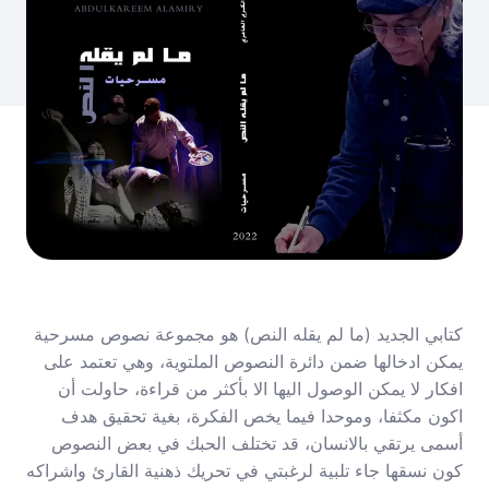
كتابي الجديد (ما لم يقله النص) هو مجموعة نصوص مسرحية
يمكن ادخالها ضمن دائرة النصوص الملتوية، وهي تعتمد على
افكار لا يمكن الوصول اليها الا بأكثر من قراءة، حاولت أن
اكون مكثفا، وموحدا فيما يخص الفكرة، بغية تحقيق هدف
أسمى يرتقي بالانسان، قد تختلف الحبك في بعض النصوص
كون نسقها جاء تلبية لرغبتي في تحريك ذهنية القارئ واشراكه