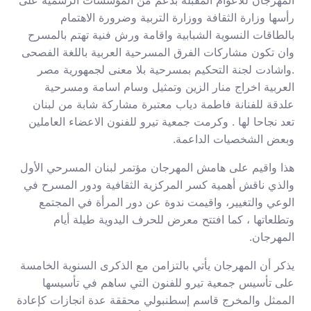
رأسها وزارة الثقافة ووزارة التربية وضرورة الاهتمام
بالطاقات النسوية الشبابية واقامة ورش فنية تهتم بالمسرح
وان تكون مشاركات الفرق المسرحية العربية باللغة الفصحى
.واشادت لجنة التحكيم بمسرحية بلا معنى لجمهورية مصر
العربية اخراج منار الزين وتمثيل وسام اسامة ومسرحية
علدقة للفنانة فاطمة دياب معتبرة مشاركة شابة من لبنان
تعد نجاحا لها . وكرمت جمعية تيرو للفنون الاعضاء العاملين
وبعض الشخصيات الداعمة.
هذا واقيم على هامش المهرجان مؤتمر لبنان المسرحي الأول
والذي ناقش أهمية كسر المركزية الثقافية ودور المسرح في
الوعي والتغيير، واقيمت ندوة عن دور المرأة في المجتمع
وتطلعاتها ، كما افتتح معرض للحرف اليدوية طيلة أيام
المهرجان.
يذكر أن المهرجان يأتي بالتزامن مع الذكرى السنوية الخامسة
على تأسيس جمعية تيرو للفنون التي ساهم في تأسيسها
الممثل والمخرج قاسم إسطنبولي محققة عدة انجازات كإعادة