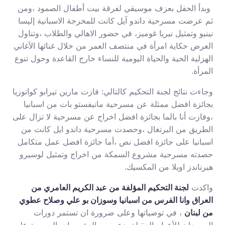
وبدأ الحفل بعزف موسيقي لفرقة بيت أطفال الصمود ،ومن
ثم عرضت مسرحية داندو آيل كانت للمخرجة الاسبانية إليسا
نينيو وتمثيل نيريا غوميز، في حضور الاهالي والطلاب ،وتناول
العرض حكاية امرأة في منتصف العمر من خلال غنائها الأغاني
الهزلية الحية والحياة اليومية للنساء خارج القاعدة وحول تنوع
المرأة.
وجاءت نتائج لجنة التحكيم كالتالي: فازت مارين تيرابو كواتوزيا
بجائزة افضل ممثلة عن مسرحية مانيفستو بات من اسبانيا
،وفازت أنا بالما بجائزة افضل اخراج عن مسرحية لا تزال على
الطريق من البرتغال ،وحصدت مسرحية داندو ايل كانت من
اسبانيا على جائزة افضل نص ،أما جائزة افضل عمل متكامل
حصدته مسرحية مشروع السمكة من اخراج وتمثيل لوسيرو
هيرناندز اويلا من المكسيك.
واكدت
لجنة التحكيم المؤلفة من عبد الكريم العامري من
العراق وانا الفرس من اسبانيا وسوزان بو علي وصلاح عطوي
من لبنان
، في توصياتها وعلى ضرورة ان تستمر دورات
المهرجان للأعوام المقبلة بدعم من المؤسسات الرسمية على