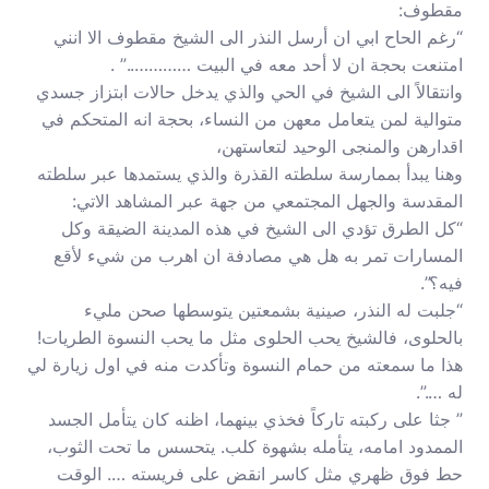
مقطوف:
“رغم الحاح ابي ان أرسل النذر الى الشيخ مقطوف الا انني
امتنعت بحجة ان لا أحد معه في البيت …………..” .
وانتقالاً الى الشيخ في الحي والذي يدخل حالات ابتزاز جسدي
متوالية لمن يتعامل معهن من النساء، بحجة انه المتحكم في
اقدارهن والمنجى الوحيد لتعاستهن،
وهنا يبدأ بممارسة سلطته القذرة والذي يستمدها عبر سلطته
المقدسة والجهل المجتمعي من جهة عبر المشاهد الاتي:
“كل الطرق تؤدي الى الشيخ في هذه المدينة الضيقة وكل
المسارات تمر به هل هي مصادفة ان اهرب من شيء لأقع
فيه؟”.
“جلبت له النذر، صينية بشمعتين يتوسطها صحن مليء
بالحلوى، فالشيخ يحب الحلوى مثل ما يحب النسوة الطريات!
هذا ما سمعته من حمام النسوة وتأكدت منه في اول زيارة لي
له ….”.
” جثا على ركبته تاركاً فخذي بينهما، اظنه كان يتأمل الجسد
الممدود امامه، يتأمله بشهوة كلب. يتحسس ما تحت الثوب،
حط فوق ظهري مثل كاسر انقض على فريسته …. الوقت