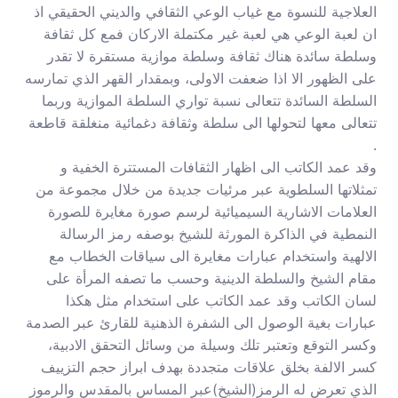
العلاجية للنسوة مع غياب الوعي الثقافي والديني الحقيقي اذ
ان لعبة الوعي هي لعبة غير مكتملة الاركان فمع كل ثقافة
وسلطة سائدة هناك ثقافة وسلطة موازية مستقرة لا تقدر
على الظهور الا اذا ضعفت الاولى، وبمقدار القهر الذي تمارسه
السلطة السائدة تتعالى نسبة تواري السلطة الموازية وربما
تتعالى معها لتحولها الى سلطة وثقافة دغمائية منغلقة قاطعة
.
وقد عمد الكاتب الى اظهار الثقافات المستترة الخفية و
تمثلاتها السلطوية عبر مرئيات جديدة من خلال مجموعة من
العلامات الاشارية السيميائية لرسم صورة مغايرة للصورة
النمطية في الذاكرة المورثة للشيخ بوصفه رمز الرسالة
الالهية واستخدام عبارات مغايرة الى سياقات الخطاب مع
مقام الشيخ والسلطة الدينية وحسب ما تصفه المرأة على
لسان الكاتب وقد عمد الكاتب على استخدام مثل هكذا
عبارات بغية الوصول الى الشفرة الذهنية للقارئ عبر الصدمة
وكسر التوقع وتعتبر تلك وسيلة من وسائل التحقق الادبية،
كسر الالفة بخلق علاقات متجددة بهدف ابراز حجم التزييف
الذي تعرض له الرمز(الشيخ)عبر المساس بالمقدس والرموز