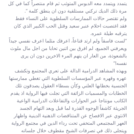
يتمدد ويتمدد معه الدبوس المتوثب ثم قام منتصراً كما في كل
مرة ذلك الديك تركني مستلقية دون ان ينطق كلمة “.
ولم تقتصر حالات الممارسات السلطوية على النساء فقط
فقد اغتصبت احلام عنبر سعيد وقتل الحب الكبير الذي كان
يترقبه طيلة عمره.
“لست فاسقاً ولم ارتد قناعاً، اعرفك مثلما اعرف نفسي جيداً
ويعرفني الجميع، لم افرق بين اثنين تحابا من اجل مال ملوث
بالشعوذة، من العار ان يتهم المرء الاخرين دون ان يرى
نفسه!”
وبهذه المشاهد الدرامية الدالة على تعري المجتمع وتكشف
عهره وقهره عبر المؤسسات السلطوية التي تغطي ممارستها
الجنسية بخطابها العلني وكأن بسطاء العقول يصدقون تلك
الخطابات والمسميات الزائفة التي تجلت فيها الرواية اذ يقدم
الكاتب مونتاجا عبر الحوارات والتفاعلات الدرامية الواعية
الجريئة كاشفاً الوجوه القذرة لما قبل وبعد التهام الجسد
الانثوي عبر الافصاح عن المتناقضات الذهنية الدينية واظهار
العهر المجتمعي المتخفي تحت رداء الدين في مجتمع الرواية
ويتجلى ذلك في تصرفات الشيخ مقطوف خلال جلساته