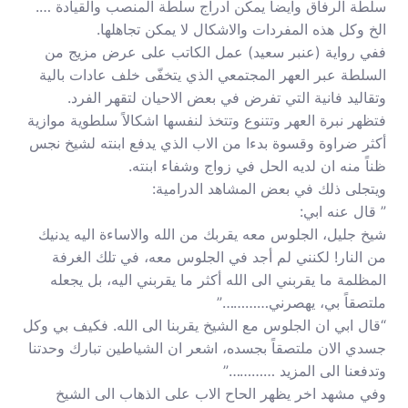
سلطة الرفاق وايضاً يمكن ادراج سلطة المنصب والقيادة ….
الخ وكل هذه المفردات والاشكال لا يمكن تجاهلها.
ففي رواية (عنبر سعيد) عمل الكاتب على عرض مزيج من
السلطة عبر العهر المجتمعي الذي يتخفّى خلف عادات بالية
وتقاليد فانية التي تفرض في بعض الاحيان لتقهر الفرد.
فتظهر نبرة العهر وتتنوع وتتخذ لنفسها اشكالاً سلطوية موازية
أكثر ضراوة وقسوة بدءا من الاب الذي يدفع ابنته لشيخ نجس
ظناً منه ان لديه الحل في زواج وشفاء ابنته.
ويتجلى ذلك في بعض المشاهد الدرامية:
” قال عنه ابي:
شيخ جليل، الجلوس معه يقربك من الله والاساءة اليه يدنيك
من النار! لكنني لم أجد في الجلوس معه، في تلك الغرفة
المظلمة ما يقربني الى الله أكثر ما يقربني اليه، بل يجعله
ملتصقاً بي، يهصرني…………”
“قال ابي ان الجلوس مع الشيخ يقربنا الى الله. فكيف بي وكل
جسدي الان ملتصقاً بجسده، اشعر ان الشياطين تبارك وحدتنا
وتدفعنا الى المزيد …………”
وفي مشهد اخر يظهر الحاح الاب على الذهاب الى الشيخ